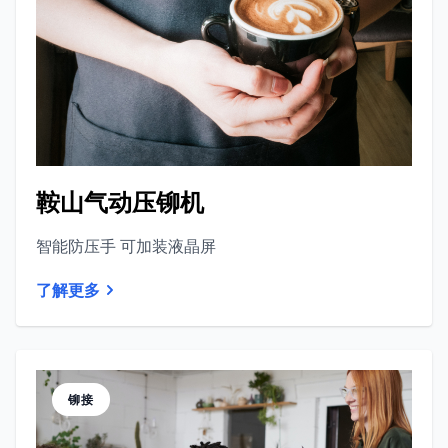
鞍山气动压铆机
智能防压手 可加装液晶屏
了解更多
铆接