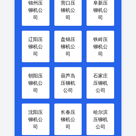
锦州压
营口压
阜新压
铆机公
铆机公
铆机公
司
司
司
辽阳压
盘锦压
铁岭压
铆机公
铆机公
铆机公
司
司
司
朝阳压
葫芦岛
石家庄
铆机公
压铆机
压铆机
司
公司
公司
沈阳压
长春压
哈尔滨
铆机公
铆机公
压铆机
司
司
公司