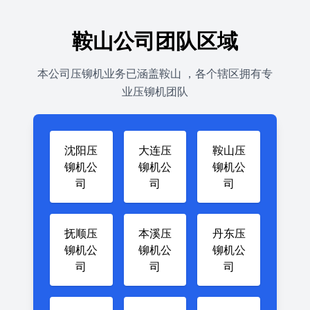
鞍山公司团队区域
本公司压铆机业务已涵盖鞍山 ，各个辖区拥有专
业压铆机团队
沈阳压
大连压
鞍山压
铆机公
铆机公
铆机公
司
司
司
抚顺压
本溪压
丹东压
铆机公
铆机公
铆机公
司
司
司