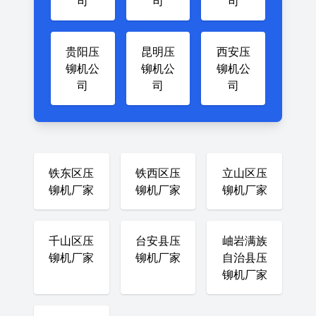
司
司
司
贵阳压
昆明压
西安压
铆机公
铆机公
铆机公
司
司
司
铁东区压
铁西区压
立山区压
铆机厂家
铆机厂家
铆机厂家
千山区压
台安县压
岫岩满族
铆机厂家
铆机厂家
自治县压
铆机厂家